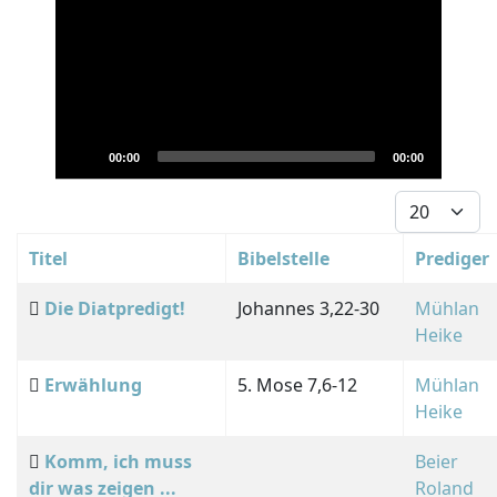
00:00
00:00
Anzeige #
Titel
Bibelstelle
Prediger
Die Diatpredigt!
Johannes 3,22-30
Mühlan
Heike
Erwählung
5. Mose 7,6-12
Mühlan
Heike
Komm, ich muss
Beier
dir was zeigen ...
Roland