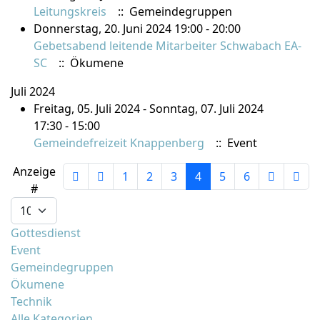
Leitungskreis
:: Gemeindegruppen
Donnerstag, 20. Juni 2024 19:00 - 20:00
Gebetsabend leitende Mitarbeiter Schwabach EA-
SC
:: Ökumene
Juli 2024
Freitag, 05. Juli 2024 - Sonntag, 07. Juli 2024
17:30 - 15:00
Gemeindefreizeit Knappenberg
:: Event
Limite der Paginierungsliste
Anzeige
1
2
3
4
5
6
#
Gottesdienst
Event
Gemeindegruppen
Ökumene
Technik
Alle Kategorien ...